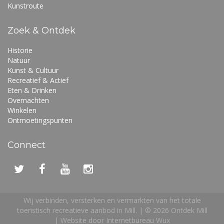
Kunstroute
Zoek & Ontdek
Historie
Natuur
Kunst & Cultuur
Recreatief & Actief
Eten & Drinken
Overnachten
Winkelen
Ontmoetingspunten
Connect
Wij verbinden, versterken en vermarkten van het totale
toeristisch recreatieve aanbod in Mill. | ©
2026 Ontdek Mill
| Website door
Internetbureau Wux