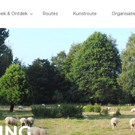
oek & Ontdek
Routes
Kunstroute
Organisati
ING