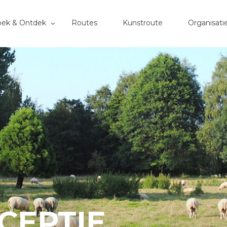
oek & Ontdek
Routes
Kunstroute
Organisati
CEPTIE