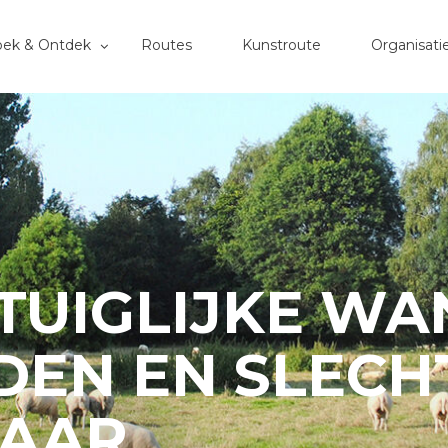
oek & Ontdek
Routes
Kunstroute
Organisati
NTUIGLIJKE W
DEN EN SLECH
LAAR