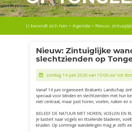
U bevindt zich hier >
Agenda
> Nieuw: zintuigli
Nieuw: Zintuiglijke wan
slechtzienden op Tonge
zondag 14 juni 2026 van 10:00 uur tot d
Vanaf 14 juni organiseert Brabants Landschap zint
speciaal voor blinden en slechtzienden met hun be
niet centraal, maar juist horen, voelen, ruiken en 
BELEEF DE NATUUR MET HOREN, VOELEN EN R
Je luistert naar vogels en ritselende bladeren, voe
kruiden. Op sommige wandelingen mag je zelfs ee