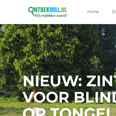
Home
Z
NIEUW: ZI
VOOR BLIN
OP TONGE