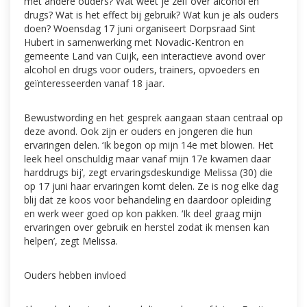
met andere ouders? Wat weet je zelf over alcohol en
drugs? Wat is het effect bij gebruik? Wat kun je als ouders
doen? Woensdag 17 juni organiseert Dorpsraad Sint
Hubert in samenwerking met Novadic-Kentron en
gemeente Land van Cuijk, een interactieve avond over
alcohol en drugs voor ouders, trainers, opvoeders en
geïnteresseerden vanaf 18 jaar.
Bewustwording en het gesprek aangaan staan centraal op
deze avond. Ook zijn er ouders en jongeren die hun
ervaringen delen. ‘Ik begon op mijn 14e met blowen. Het
leek heel onschuldig maar vanaf mijn 17e kwamen daar
harddrugs bij’, zegt ervaringsdeskundige Melissa (30) die
op 17 juni haar ervaringen komt delen. Ze is nog elke dag
blij dat ze koos voor behandeling en daardoor opleiding
en werk weer goed op kon pakken. ‘Ik deel graag mijn
ervaringen over gebruik en herstel zodat ik mensen kan
helpen’, zegt Melissa.
Ouders hebben invloed